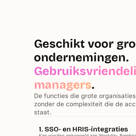
Geschikt voor gro
ondernemingen.
Gebruiksvriendeli
managers
.
De functies die grote organisatie
zonder de complexiteit die de acc
staat.
1. SSO- en HRIS-integraties
Kan worden gekoppeld aan Workday, Bamboo