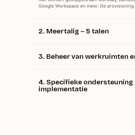
Google Workspace en meer. De provisioning 
2. Meertalig – 5 talen
Engels, Frans, Spaans, Nederlands, Portuge
medewerker gebruikt Popwork in zijn of haar 
3. Beheer van werkruimten 
HR stelt sjablonen, toegangsrechten en zich
werken binnen de door u vastgestelde kaders
zijn van IT.
4. Specifieke ondersteuning 
implementatie
Een toegewijde Customer Success Manager 
implementatieplan, begeleidt de introducties
op de acceptatie.