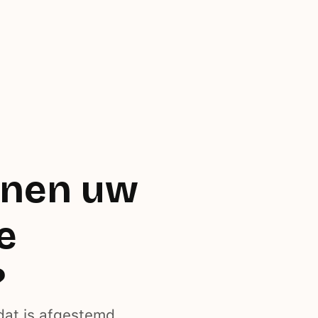
nnen uw
e
?
dat is afgestemd