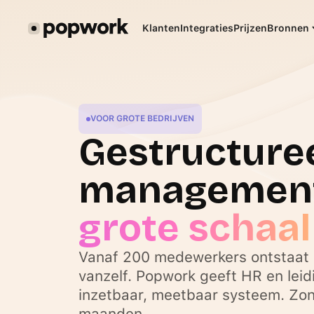
Klanten
Integraties
Prijzen
Bronnen
VOOR GROTE BEDRIJVEN
Gestructure
managemen
grote schaal
Vanaf 200 medewerkers ontstaat
vanzelf. Popwork geeft HR en lei
inzetbaar, meetbaar systeem. Zond
maanden.