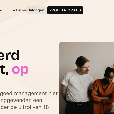
Nederlands
Demo
Inloggen
PROBEER GRATIS
erd
t,
op
 goed management niet
dinggevenden een
er de uitrol van 18