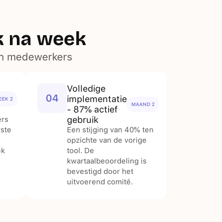
k na week
en medewerkers
Volledige
04
implementatie
EEK 2
MAAND 2
- 87% actief
gebruik
ers
ste
Een stijging van 40% ten
opzichte van de vorige
ek
tool. De
kwartaalbeoordeling is
bevestigd door het
uitvoerend comité.