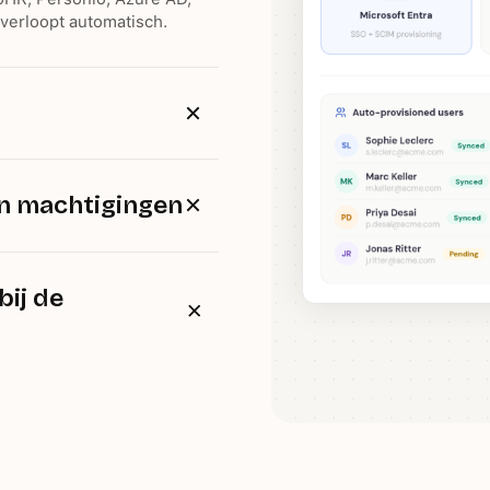
verloopt automatisch.
es. Elke manager en
eigen taal.
en machtigingen
tbaarheid in. Managers
 – zonder afhankelijk te
bij de
zorgt voor uw
essies en houdt toezicht