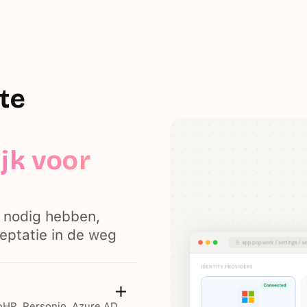
te
jk voor
s nodig hebben,
eptatie in de weg
HR, Personio, Azure AD,