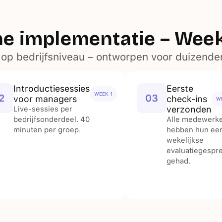
he implementatie – Wee
 op bedrijfsniveau – ontworpen voor duizend
Introductiesessies
Eerste
WEEK 1
2
03
voor managers
check-ins
W
verzonden
Live-sessies per
bedrijfsonderdeel. 40
Alle medewerk
minuten per groep.
hebben hun eer
wekelijkse
evaluatiegespr
gehad.