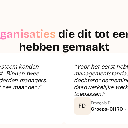
rganisaties
die dit tot e
hebben gemaakt
ysteem konden
“Voor het eerst he
t. Binnen twee
managementstandaa
nderden managers.
dochteronderneming
t zes maanden.”
daadwerkelijke werk
toepassen.”
François D.
FD
Groeps-CHRO -