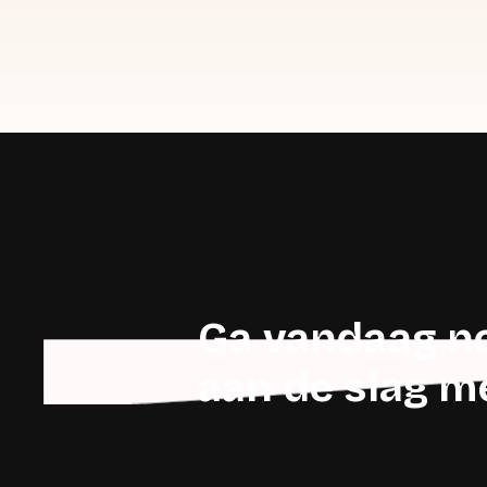
Ga vandaag no
aan de slag 