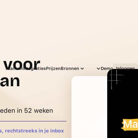
 voor
Nederlands
Klanten
Integraties
Prijzen
Bronnen
Demo
Inloggen
van
heden in 52 weken
 rechtstreeks in je inbox