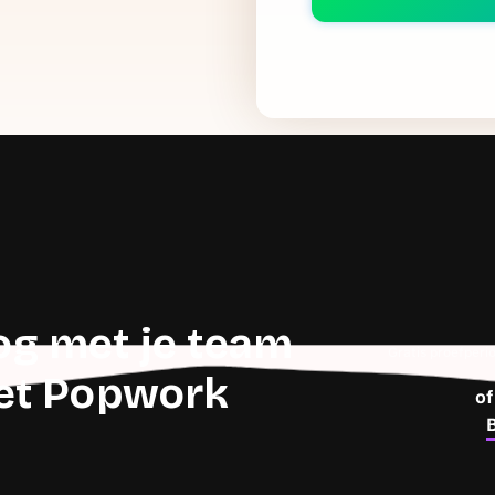
g met je team
Gratis proefperi
met Popwork
o