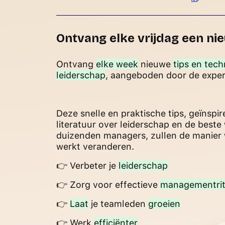
Ontvang elke vrijdag een ni
Ontvang
elke week
nieuwe
tips en tec
leiderschap
, aangeboden door de expe
Deze snelle en praktische tips, geïnspi
literatuur over leiderschap en de beste
duizenden managers, zullen de manier 
werkt veranderen.
👉 Verbeter je
leiderschap
👉 Zorg voor effectieve
managementrit
👉
Laat
je teamleden
groeien
👉 Werk
efficiënter