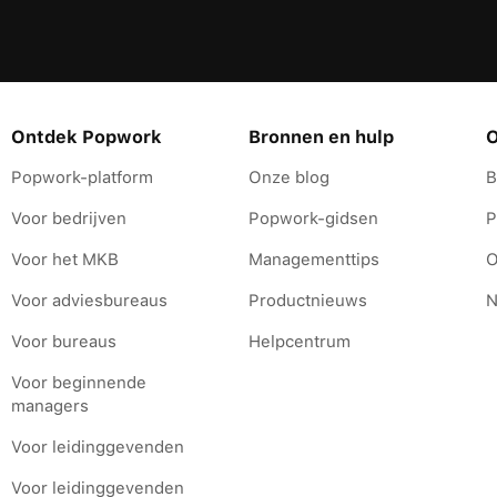
Ontdek Popwork
Bronnen en hulp
O
Popwork-platform
Onze blog
B
Voor bedrijven
Popwork-gidsen
P
Voor het MKB
Managementtips
O
Voor adviesbureaus
Productnieuws
N
Voor bureaus
Helpcentrum
Voor beginnende
managers
Voor leidinggevenden
s Options
Voor leidinggevenden