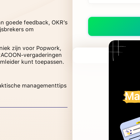
an goede feedback, OKR’s
ijsbrekers om
iek zijn voor Popwork,
 RACOON-vergaderingen
amleider kunt toepassen.
praktische managementtips