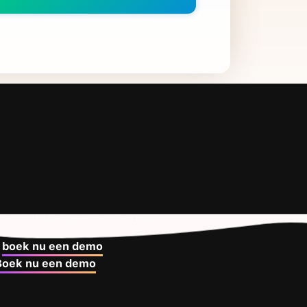
ode van 21 dagen, geen creditcard nodig
f
boek nu een demo
Boek nu een demo