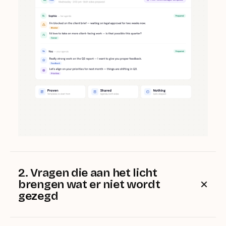
2. Vragen die aan het licht
brengen wat er niet wordt
gezegd
Elke week een korte, asynchrone update. Je team
deelt zijn stemming, prioriteiten en knelpunten – zo