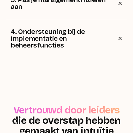
aan
Maak gebruik van de mogelijkheden van Popwork
om de managementcultuur te creëren die bij uw
bedrijf past
4. Ondersteuning bij de
implementatie en
beheersfuncties
Een speciaal onboardingprogramma, meertalige
ondersteuning en beheerfuncties voor de werkplek
waarmee HR alles kan instellen zonder afhankelijk te
zijn van IT.
Vertrouwd door leiders
die de overstap hebben
gemaakt van intuïtie