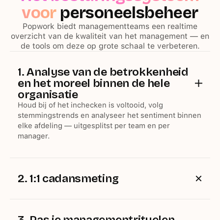
voor
personeelsbeheer
Popwork biedt managementteams een realtime
overzicht van de kwaliteit van het management — en
de tools om deze op grote schaal te verbeteren.
1. Analyse van de betrokkenheid
en het moreel binnen de hele
organisatie
Houd bij of het inchecken is voltooid, volg
stemmingstrends en analyseer het sentiment binnen
elke afdeling — uitgesplitst per team en per
manager.
2. 1:1 cadansmeting
Bekijk welke managers regelmatig 1-op-1-
gesprekken voeren en welke niet. Grijp tijdig in, niet
pas na het exitgesprek.
3. Pas je managementrituelen