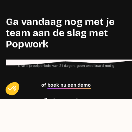
Ga vandaag nog met je
team aan de slag met
Popwork
Gratis proefperiode van 21 dagen, geen creditcard nodig
of
boek nu een demo
Boek nu een demo
Axeptio consent
Plateforme de Gestion du Consentement : Personnalisez vos O
Notre plateforme vous permet d'adapter et de gérer vos paramètr