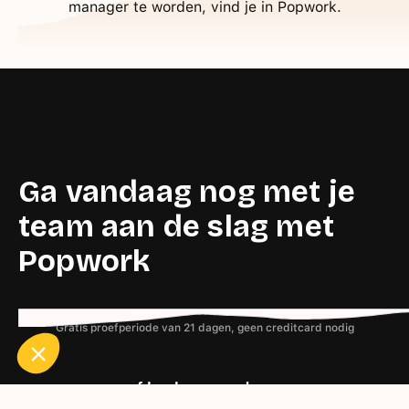
manager te worden, vind je in Popwork.
Ga vandaag nog met je
team aan de slag met
e contenu de ce site vous intéresse
on aimerait bien vous accompagner
Popwork
Gratis proefperiode van 21 dagen, geen creditcard nodig
ertifiés par
of
boek nu een demo
Axeptio consent
Plateforme de Gestion du Consentement : Personnalisez vos O