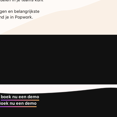
gen en belangrijkste
nd je in Popwork.
ode van 21 dagen, geen creditcard nodig
f
boek nu een demo
Boek nu een demo