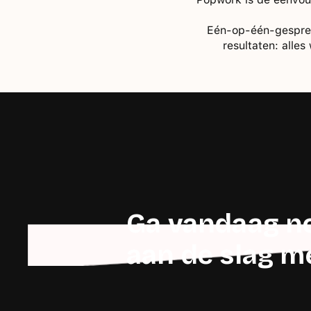
Eén-op-één-gesprekk
resultaten: alle
Ga vandaag no
aan de slag 