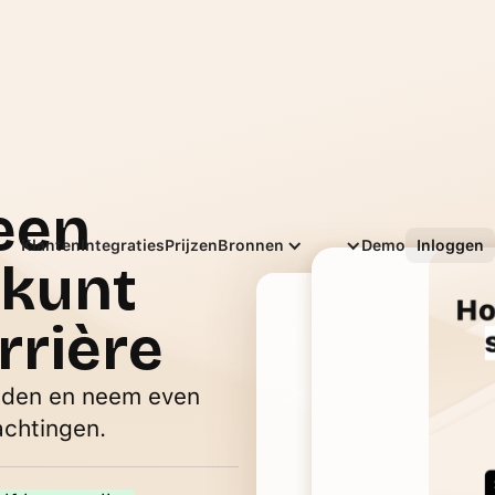
een
Nederlands
Klanten
Integraties
Prijzen
Bronnen
Demo
Inloggen
 kunt
rrière
laden en neem even
achtingen.