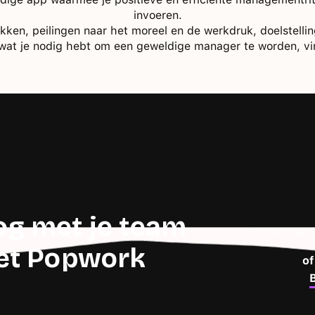
invoeren.
en, peilingen naar het moreel en de werkdruk, doelstellin
s wat je nodig hebt om een geweldige manager te worden, vi
g met je team
Gratis proefperi
met Popwork
o