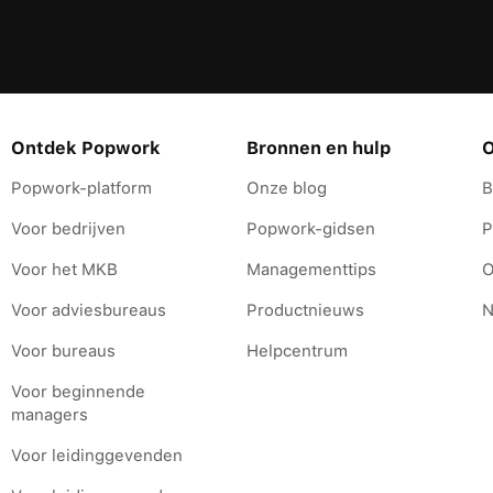
Ontdek Popwork
Bronnen en hulp
O
Popwork-platform
Onze blog
B
Voor bedrijven
Popwork-gidsen
P
Voor het MKB
Managementtips
O
Voor adviesbureaus
Productnieuws
N
Voor bureaus
Helpcentrum
Voor beginnende
managers
Voor leidinggevenden
s Options