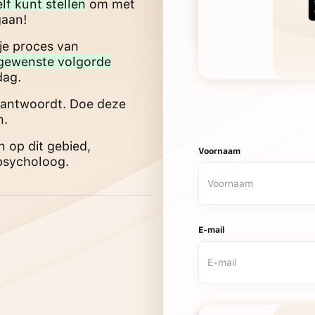
elf kunt stellen
om met
gaan!
je proces van
 gewenste volgorde
dag.
k antwoordt. Doe deze
n.
 op dit gebied,
Voornaam
psycholoog.
E-mail