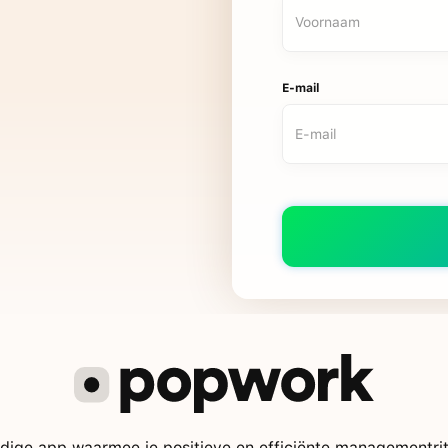
E-mail
ige app waarmee je positieve en efficiënte managementrit