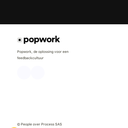
Popwork, de oplossing voor een
feedbackcultuur
Axeptio consent
Plateforme de Gestion du Consentement : Personnalisez vo
© People over Process SAS